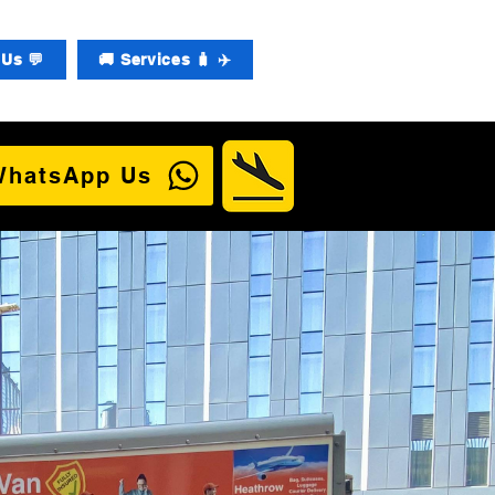
Us 💬
🚚 Services 🧳 ✈️
WhatsApp Us