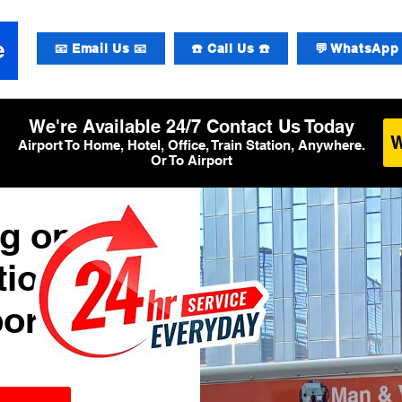
📧 Email Us 📧
☎️ Call Us ☎️
💬 WhatsApp 
We're Available 24/7 Contact Us Today
Airport To Home, Hotel, Office, Train Station, Anywhere.
Or To Airport
g op
tional
ort