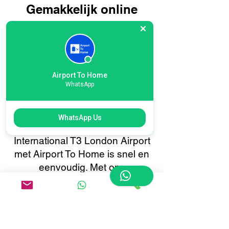
Gemakkelijk online
boeken voor
bagagebezorging op
Heathrow International
T3 London Airport: reis
Airport To Home
WhatsApp
slimmer, niet moeilijker
Het boeken van uw
WhatsApp Us
bagagebezorging op Heathrow
International T3 London Airport
met Airport To Home is snel en
eenvoudig. Met ons
gebruiksvriendelijke online
boekingssysteem kunt u met
slechts een paar klikken uw
bagage ophalen of bezorgen.