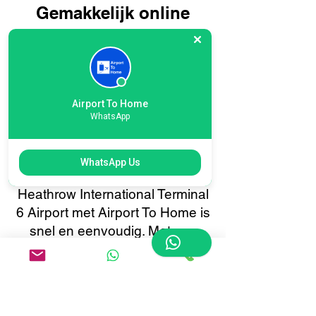
Gemakkelijk online
boeken voor
bagagebezorging op
Heathrow International
Terminal 6 Airport: reis
Airport To Home
WhatsApp
slimmer, niet moeilijker
Het boeken van uw
WhatsApp Us
bagagebezorging voor
Heathrow International Terminal
6 Airport met Airport To Home is
snel en eenvoudig. Met ons
gebruiksvriendelijke online
boekingssysteem kunt u met
slechts een paar klikken uw
bagage ophalen of bezorgen.