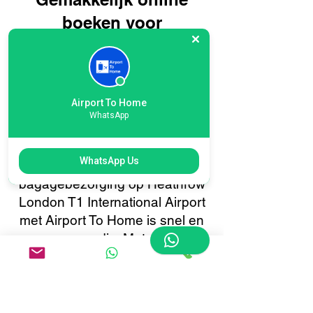
boeken voor
bagagebezorging op
Heathrow London T1
International Airport:
Airport To Home
reis slimmer, niet
WhatsApp
moeilijker
WhatsApp Us
Het boeken van uw
bagagebezorging op Heathrow
London T1 International Airport
met Airport To Home is snel en
eenvoudig. Met ons
gebruiksvriendelijke online
boekingssysteem kunt u met
slechts een paar klikken uw
bagage ophalen of bezorgen.