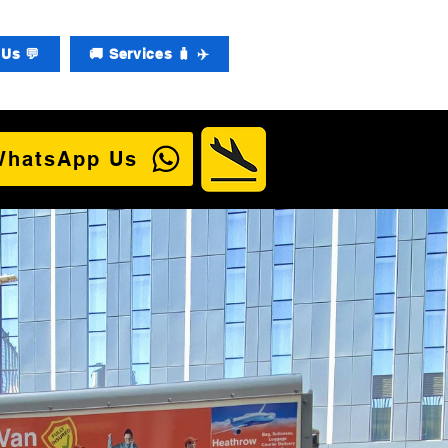
Us 💬
🚚 Services 🧳 ✈️
WhatsApp Us