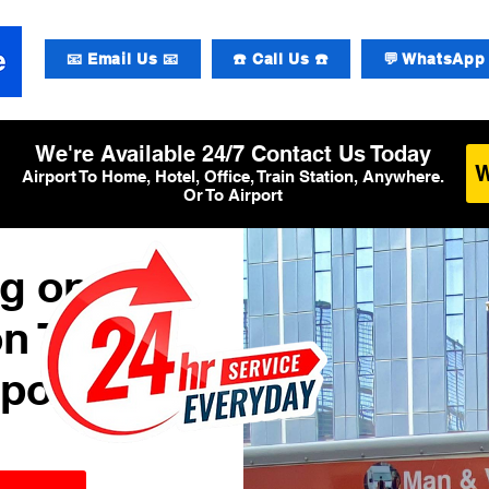
📧 Email Us 📧
☎️ Call Us ☎️
💬 WhatsApp 
We're Available 24/7 Contact Us Today
Airport To Home, Hotel, Office, Train Station, Anywhere.
Or To Airport
g op
n T5
rport