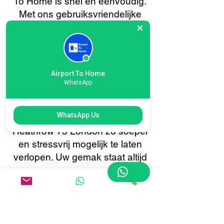
To Home is snel en eenvoudig.
Met ons gebruiksvriendelijke
online boekingssysteem kunt u
met slechts een paar klikken uw
bagage ophalen of bezorgen.
Profiteer van realtime tracking,
Airport To Home
directe bevestigingen en 24/7
WhatsApp
klantenservice, allemaal
afgestemd om uw
WhatsApp Us
bagagevervoer van of naar
Heathrow T5 London zo soepel
en stressvrij mogelijk te laten
verlopen. Uw gemak staat altijd
voorop.