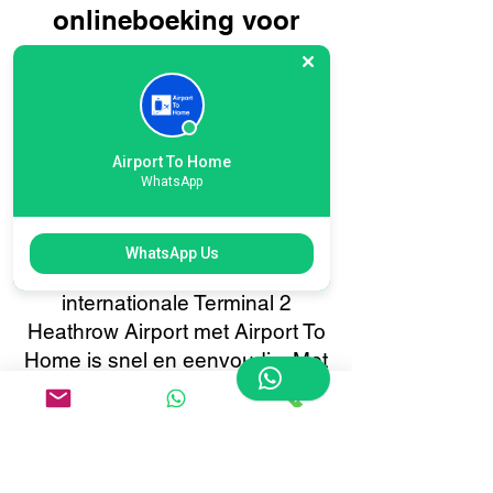
onlineboeking voor
bagagebezorging op
internationale terminal 2
van Heathrow Airport:
reis slimmer, niet
Airport To Home
WhatsApp
moeilijker
Het boeken van uw
WhatsApp Us
bagagebezorging op
internationale Terminal 2
Heathrow Airport met Airport To
Home is snel en eenvoudig. Met
ons gebruiksvriendelijke online
boekingssysteem kunt u met
slechts een paar klikken uw
bagage ophalen of bezorgen.