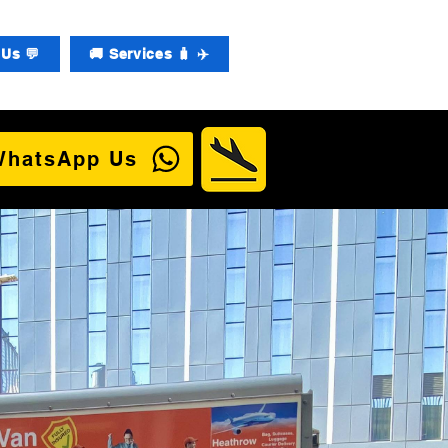
Us 💬
🚚 Services 🧳 ✈️
WhatsApp Us