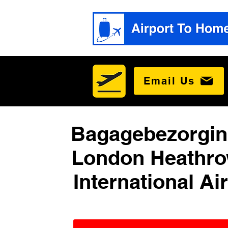
Email Us
Bagagebezorgin
London Heathro
International Ai