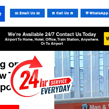
📧 Email Us 📧
☎️ Call Us ☎️
💬 WhatsApp 
We're Available 24/7 Contact Us Today
Airport To Home, Hotel, Office, Train Station, Anywhere.
Or To Airport
g op
w T6
rport