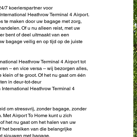
4/7 koerierspartner voor
ternational Heathrow Terminal 4 Airport.
os te maken door uw bagage met zorg,
andelen. Of u nu alleen reist, met uw
er bent of deel uitmaakt van een
w bagage veilig en op tijd op de juiste
national Heathrow Terminal 4 Airport tot
toren – en vice versa – wij bezorgen alles,
te klein of te groot. Of het nu gaat om één
sten in deur-tot-deur
International Heathrow Terminal 4
eid om stressvrij, zonder bagage, zonder
. Met Airport To Home kunt u zich
 of het nu gaat om het halen van uw
f het bereiken van die belangrijke
het sjouwen met bagage.