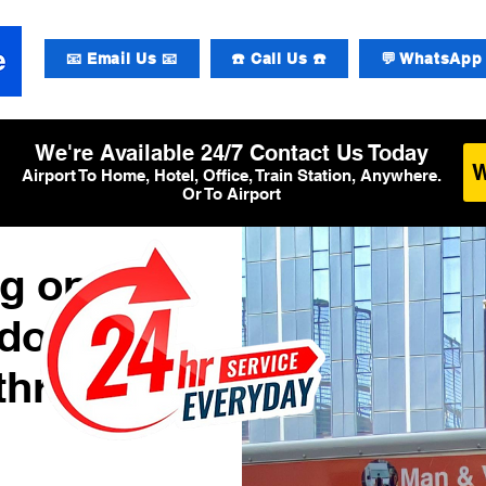
📧 Email Us 📧
☎️ Call Us ☎️
💬 WhatsApp 
We're Available 24/7 Contact Us Today
Airport To Home, Hotel, Office, Train Station, Anywhere.
Or To Airport
g op
ndon
athrow