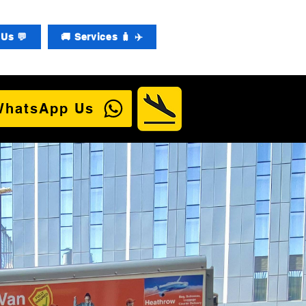
Us 💬
🚚 Services 🧳 ✈️
WhatsApp Us