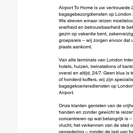
Airport To Home is uw vertrouwde 2
bagagebezorgdiensten op London In
We streven ernaar reizen moeitelo
snelheid en betrouwbaarheid te beh
gezin op vakantie bent, zakenreizig
groepsreis – wij zorgen ervoor dat u
plaats aankomt.
Van alle terminals van London Inter
hotels, huizen, treinstations of kan
overal en altijd, 24/7. Geen klus is 
of honderd koffers, wij zijn speciali
bagagekoeriersdiensten op London 
Airport.
Onze klanten genieten van de vrijh
handen en zonder gewicht te reizen
concentreren op wat belangrijk is –
vlucht, het verkennen van de stad o
vergadering – zonder de last van 