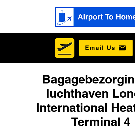
Email Us
Bagagebezorgin
luchthaven Lo
International He
Terminal 4