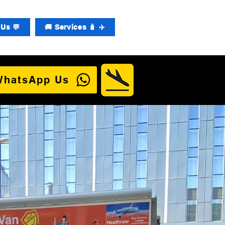
Us 💬
🚚 Services 🧳 ✈️
WhatsApp Us