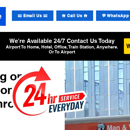
📧 Email Us 📧
☎️ Call Us ☎️
💬 WhatsApp 
We're Available 24/7 Contact Us Today
Airport To Home, Hotel, Office, Train Station, Anywhere.
Or To Airport
g op
ional
hrow