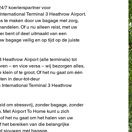
4/7 koerierspartner voor
ternational Terminal 3 Heathrow Airport.
os te maken door uw bagage met zorg,
andelen. Of u nu alleen reist, met uw
er bent of deel uitmaakt van een
w bagage veilig en op tijd op de juiste
 Heathrow Airport (alle terminals) tot
toren – en vice versa – wij bezorgen alles,
te klein of te groot. Of het nu gaat om één
sten in deur-tot-deur
International Terminal 3 Heathrow
eid om stressvrij, zonder bagage, zonder
. Met Airport To Home kunt u zich
 of het nu gaat om het halen van uw
f het bereiken van die belangrijke
het sjouwen met bagage.