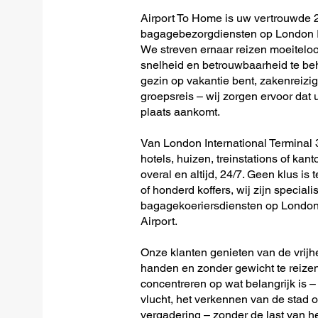
Airport To Home is uw vertrouwde 2
bagagebezorgdiensten op London In
We streven ernaar reizen moeitelo
snelheid en betrouwbaarheid te beh
gezin op vakantie bent, zakenreizig
groepsreis – wij zorgen ervoor dat u
plaats aankomt.
Van London International Terminal 3
hotels, huizen, treinstations of kan
overal en altijd, 24/7. Geen klus is 
of honderd koffers, wij zijn speciali
bagagekoeriersdiensten op London 
Airport.
Onze klanten genieten van de vrijh
handen en zonder gewicht te reizen
concentreren op wat belangrijk is –
vlucht, het verkennen van de stad o
vergadering – zonder de last van 