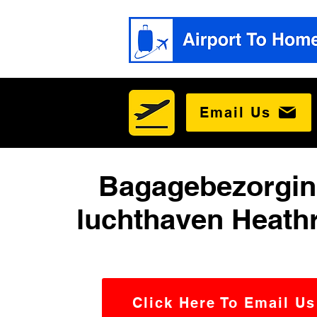
Email Us
Bagagebezorgin
luchthaven Heath
Click Here To Email Us