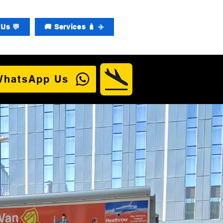
Us 💬
🚚 Services 🧳 ✈️
WhatsApp Us