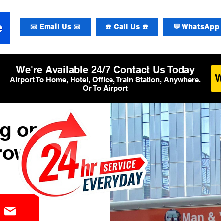
📧 Email Us 📧
☎️ Call Us ☎️
💬 WhatsApp 
We're Available 24/7 Contact Us Today
Airport To Home, Hotel, Office, Train Station, Anywhere.
Or To Airport
g op
row T6