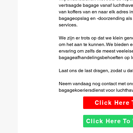
vertraagde bagage vanaf luchthav
van koffers van en naar elk adres in
bagageopslag en -doorzending als o
services.
We zijn er trots op dat we klein ge
om het aan te kunnen. We bieden e
ervaring om zelfs de meest veeleis
bagageafhandelingsbehoeften op l
Laat ons de last dragen, zodat u dat
Neem vandaag nog contact met ons
bagagekoeriersdienst voor luchtha
Click Here
Click Here T