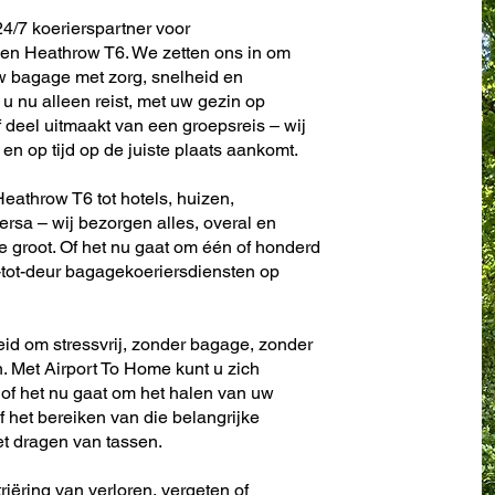
4/7 koerierspartner voor
en Heathrow T6. We zetten ons in om
w bagage met zorg, snelheid en
u nu alleen reist, met uw gezin op
f deel uitmaakt van een groepsreis – wij
en op tijd op de juiste plaats aankomt.
eathrow T6 tot hotels, huizen,
versa – wij bezorgen alles, overal en
f te groot. Of het nu gaat om één of honderd
ur-tot-deur bagagekoeriersdiensten op
eid om stressvrij, zonder bagage, zonder
. Met Airport To Home kunt u zich
 of het nu gaat om het halen van uw
f het bereiken van die belangrijke
et dragen van tassen.
riëring van verloren, vergeten of