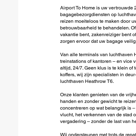
Airport To Home is uw vertrouwde 2
bagagebezorgdiensten op luchthav
reizen moeiteloos te maken door u
betrouwbaarheid te behandelen. Of 
vakantie bent, zakenreiziger bent o
zorgen ervoor dat uw bagage veilig 
Van alle terminals van luchthaven H
treinstations of kantoren – en vice 
altijd, 24/7. Geen klus is te klein o
koffers, wij zijn specialisten in de
luchthaven Heathrow T6.
Onze klanten genieten van de vrijh
handen en zonder gewicht te reizen
concentreren op wat belangrijk is –
vlucht, het verkennen van de stad o
vergadering – zonder de last van h
Wij ondersteunen met trots de repat