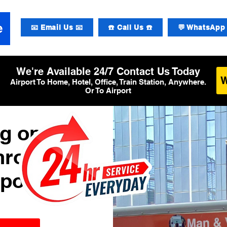
📧 Email Us 📧
☎️ Call Us ☎️
💬 WhatsApp 
We're Available 24/7 Contact Us Today
Airport To Home, Hotel, Office, Train Station, Anywhere.
Or To Airport
g op
hrow
rport