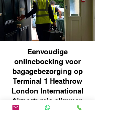
Eenvoudige
onlineboeking voor
bagagebezorging op
Terminal 1 Heathrow
London International
Airport: reis slimmer,
niet moeilijker
Het boeken van uw
bagagebezorging op Terminal 1