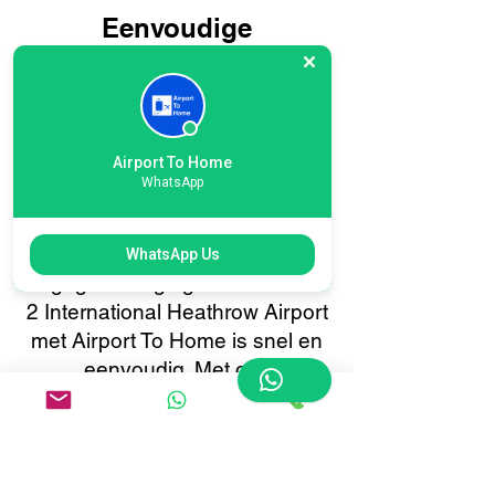
Eenvoudige
onlineboeking voor
bagagebezorging op
Terminal 2 International
Airport To Home
Heathrow Airport: reis
WhatsApp
slimmer, niet moeilijker
Het boeken van uw
WhatsApp Us
bagagebezorging voor Terminal
2 International Heathrow Airport
met Airport To Home is snel en
eenvoudig. Met ons
gebruiksvriendelijke online
boekingssysteem kunt u met
slechts een paar klikken uw
bagage ophalen of bezorgen.