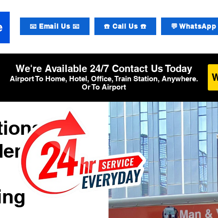
📧 Email Us 📧
☎️ Call Us ☎️
💬 WhatsApp 
We're Available 24/7 Contact Us Today
Airport To Home, Hotel, Office, Train Station, Anywhere.
Or To Airport
tionale
den
ing