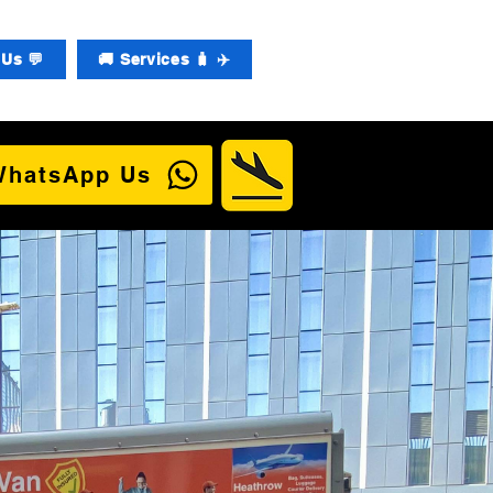
Us 💬
🚚 Services 🧳 ✈️
WhatsApp Us