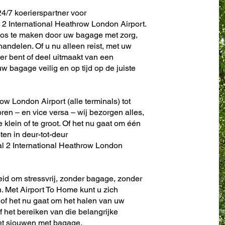
4/7 koerierspartner voor
2 International Heathrow London Airport.
oos te maken door uw bagage met zorg,
andelen. Of u nu alleen reist, met uw
er bent of deel uitmaakt van een
w bagage veilig en op tijd op de juiste
ow London Airport (alle terminals) tot
toren – en vice versa – wij bezorgen alles,
te klein of te groot. Of het nu gaat om één
sten in deur-tot-deur
l 2 International Heathrow London
eid om stressvrij, zonder bagage, zonder
. Met Airport To Home kunt u zich
 of het nu gaat om het halen van uw
f het bereiken van die belangrijke
het sjouwen met bagage.