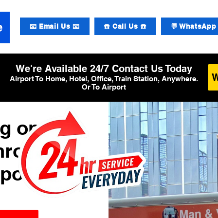
📧 Email Us 📧
☎️ Call Us ☎️
💬 WhatsApp 
We're Available 24/7 Contact Us Today
Airport To Home, Hotel, Office, Train Station, Anywhere.
Or To Airport
g op
hrow
rport