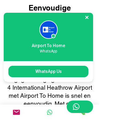
Eenvoudige
onlineboeking voor
bagagebezorging op
Terminal 4 International
Airport To Home
Heathrow Airport: reis
WhatsApp
slimmer, niet moeilijker
Het boeken van uw
WhatsApp Us
bagagebezorging voor Terminal
4 International Heathrow Airport
met Airport To Home is snel en
eenvoudig. Met ons
gebruiksvriendelijke online
boekingssysteem kunt u met
slechts een paar klikken uw
bagage ophalen of bezorgen.