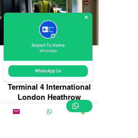
Airport To Home
WhatsApp
Eenvoudige
onlineboeking voor
WhatsApp Us
bagagebezorging op
Terminal 4 International
London Heathrow
Airport: reis slimmer,
niet moeilijker
Het boeken van uw
bagagebezorging voor Terminal