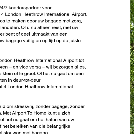
4/7 koerierspartner voor
4 London Heathrow International Airport.
oos te maken door uw bagage met zorg,
andelen. Of u nu alleen reist, met uw
er bent of deel uitmaakt van een
w bagage veilig en op tijd op de juiste
ondon Heathrow International Airport tot
toren – en vice versa – wij bezorgen alles,
te klein of te groot. Of het nu gaat om één
sten in deur-tot-deur
l 4 London Heathrow International
eid om stressvrij, zonder bagage, zonder
. Met Airport To Home kunt u zich
 of het nu gaat om het halen van uw
f het bereiken van die belangrijke
het sjouwen met bagage.