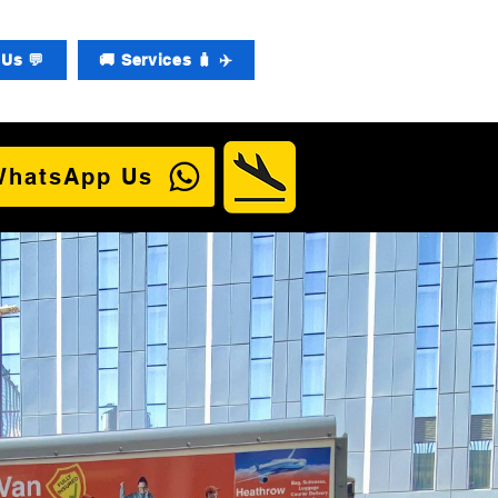
Us 💬
🚚 Services 🧳 ✈️
WhatsApp Us