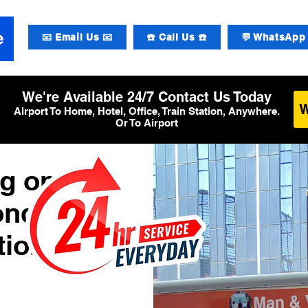
📧 Email Us 📧
☎️ Call Us ☎️
💬 WhatsApp 
We're Available 24/7 Contact Us Today
Airport To Home, Hotel, Office, Train Station, Anywhere.
Or To Airport
g op
ondon
tional