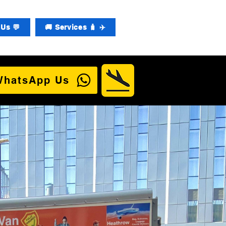
Us 💬
🚚 Services 🧳 ✈️
WhatsApp Us