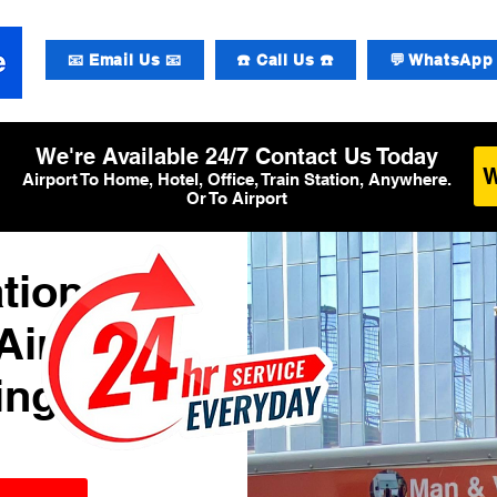
📧 Email Us 📧
☎️ Call Us ☎️
💬 WhatsApp 
We're Available 24/7 Contact Us Today
Airport To Home, Hotel, Office, Train Station, Anywhere.
Or To Airport
tional
Airport
ing