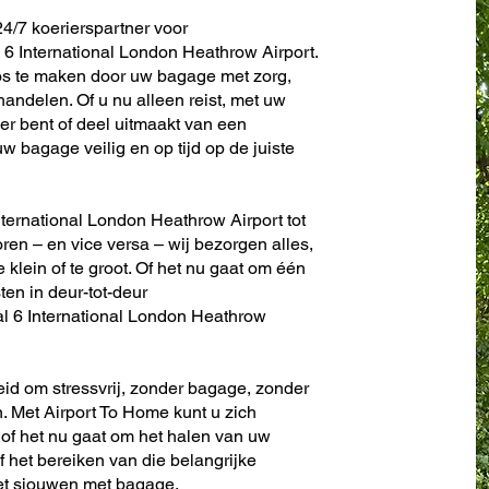
4/7 koerierspartner voor
6 International London Heathrow Airport.
os te maken door uw bagage met zorg,
andelen. Of u nu alleen reist, met uw
er bent of deel uitmaakt van een
w bagage veilig en op tijd op de juiste
nternational London Heathrow Airport tot
toren – en vice versa – wij bezorgen alles,
te klein of te groot. Of het nu gaat om één
sten in deur-tot-deur
l 6 International London Heathrow
eid om stressvrij, zonder bagage, zonder
. Met Airport To Home kunt u zich
 of het nu gaat om het halen van uw
f het bereiken van die belangrijke
het sjouwen met bagage.