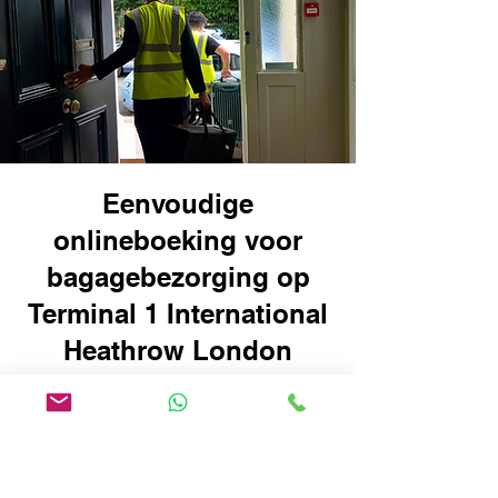
Eenvoudige
onlineboeking voor
bagagebezorging op
Terminal 1 International
Heathrow London
Airport: reis slimmer,
niet moeilijker
Het boeken van uw
bagagebezorging voor Terminal