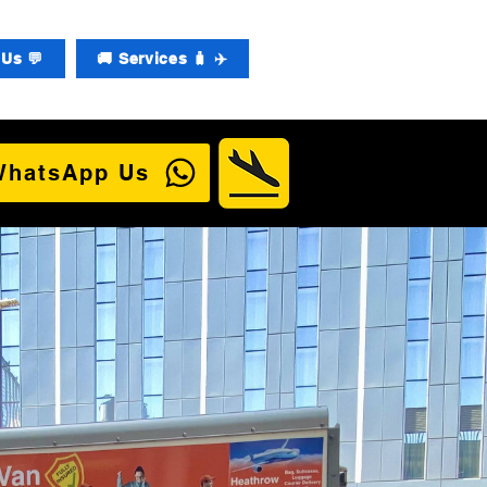
Us 💬
🚚 Services 🧳 ✈️
WhatsApp Us