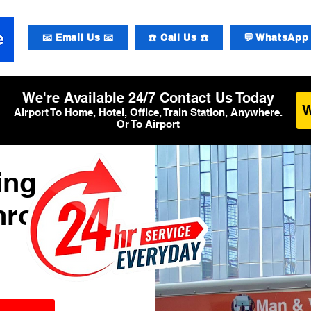
📧 Email Us 📧
☎️ Call Us ☎️
💬 WhatsApp 
We're Available 24/7 Contact Us Today
Airport To Home, Hotel, Office, Train Station, Anywhere.
Or To Airport
ing
hrow