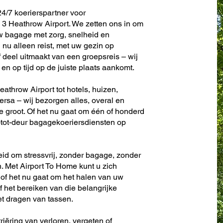
4/7 koerierspartner voor
3 Heathrow Airport. We zetten ons in om
w bagage met zorg, snelheid en
nu alleen reist, met uw gezin op
f deel uitmaakt van een groepsreis – wij
en op tijd op de juiste plaats aankomt.
athrow Airport tot hotels, huizen,
versa – wij bezorgen alles, overal en
f te groot. Of het nu gaat om één of honderd
ur-tot-deur bagagekoeriersdiensten op
eid om stressvrij, zonder bagage, zonder
. Met Airport To Home kunt u zich
 of het nu gaat om het halen van uw
f het bereiken van die belangrijke
et dragen van tassen.
riëring van verloren, vergeten of