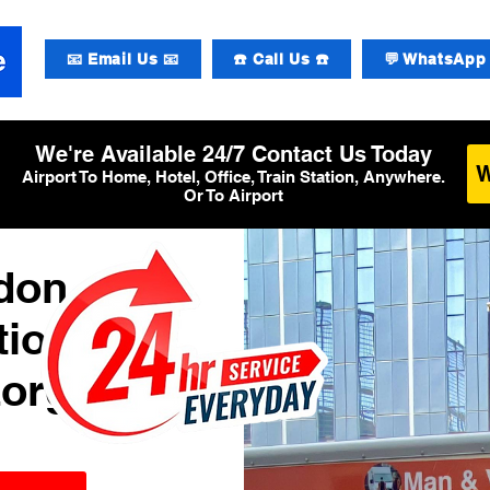
📧 Email Us 📧
☎️ Call Us ☎️
💬 WhatsApp 
We're Available 24/7 Contact Us Today
Airport To Home, Hotel, Office, Train Station, Anywhere.
Or To Airport
ndon
tional
zorging