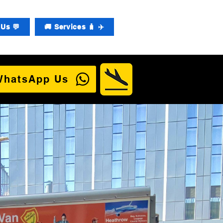
Us 💬
🚚 Services 🧳 ✈️
WhatsApp Us