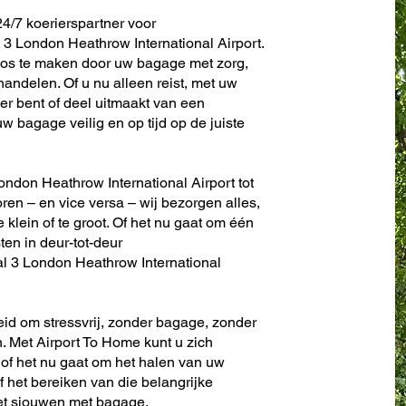
4/7 koerierspartner voor
3 London Heathrow International Airport.
oos te maken door uw bagage met zorg,
andelen. Of u nu alleen reist, met uw
er bent of deel uitmaakt van een
w bagage veilig en op tijd op de juiste
ondon Heathrow International Airport tot
toren – en vice versa – wij bezorgen alles,
te klein of te groot. Of het nu gaat om één
sten in deur-tot-deur
l 3 London Heathrow International
eid om stressvrij, zonder bagage, zonder
. Met Airport To Home kunt u zich
 of het nu gaat om het halen van uw
f het bereiken van die belangrijke
het sjouwen met bagage.