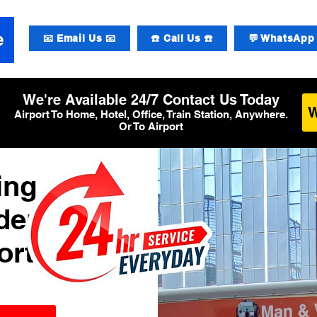
📧 Email Us 📧
☎️ Call Us ☎️
💬 WhatsApp 
We're Available 24/7 Contact Us Today
Airport To Home, Hotel, Office, Train Station, Anywhere.
Or To Airport
ing
den
ort