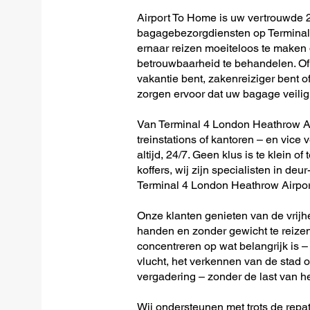
Airport To Home is uw vertrouwde 2
bagagebezorgdiensten op Terminal
ernaar reizen moeiteloos te maken
betrouwbaarheid te behandelen. Of 
vakantie bent, zakenreiziger bent o
zorgen ervoor dat uw bagage veilig 
Van Terminal 4 London Heathrow Airp
treinstations of kantoren – en vice 
altijd, 24/7. Geen klus is te klein o
koffers, wij zijn specialisten in de
Terminal 4 London Heathrow Airpor
Onze klanten genieten van de vrijh
handen en zonder gewicht te reizen
concentreren op wat belangrijk is –
vlucht, het verkennen van de stad o
vergadering – zonder de last van h
Wij ondersteunen met trots de repat