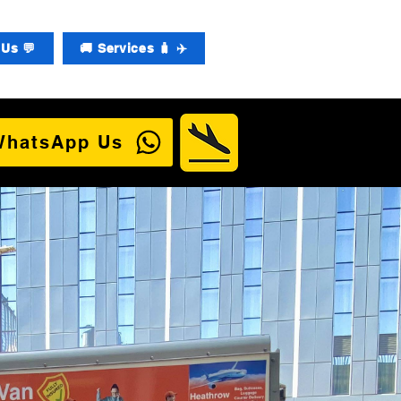
Us 💬
🚚 Services 🧳 ✈️
WhatsApp Us