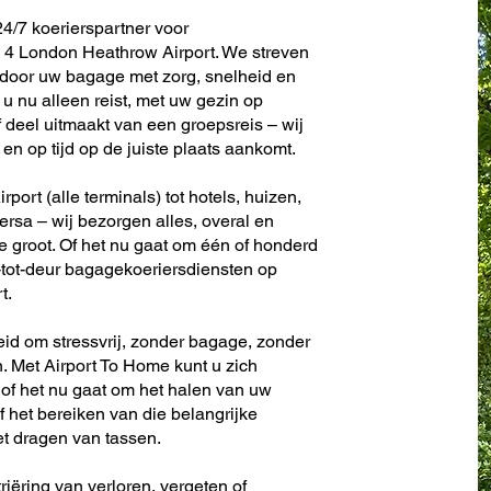
4/7 koerierspartner voor
 4 London Heathrow Airport. We streven
 door uw bagage met zorg, snelheid en
u nu alleen reist, met uw gezin op
f deel uitmaakt van een groepsreis – wij
en op tijd op de juiste plaats aankomt.
ort (alle terminals) tot hotels, huizen,
versa – wij bezorgen alles, overal en
f te groot. Of het nu gaat om één of honderd
ur-tot-deur bagagekoeriersdiensten op
t.
eid om stressvrij, zonder bagage, zonder
. Met Airport To Home kunt u zich
 of het nu gaat om het halen van uw
f het bereiken van die belangrijke
et dragen van tassen.
riëring van verloren, vergeten of