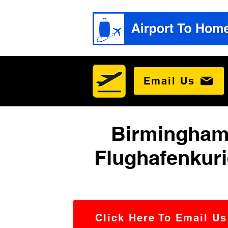
Email Us
Birmingha
Flughafenkuri
Click Here To Email Us