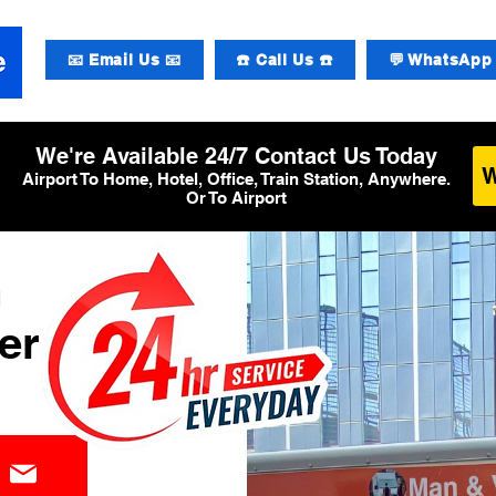
📧 Email Us 📧
☎️ Call Us ☎️
💬 WhatsApp 
We're Available 24/7 Contact Us Today
Airport To Home, Hotel, Office, Train Station, Anywhere.
Or To Airport
m
er