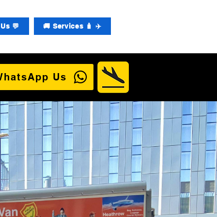
Us 💬
🚚 Services 🧳 ✈️
WhatsApp Us