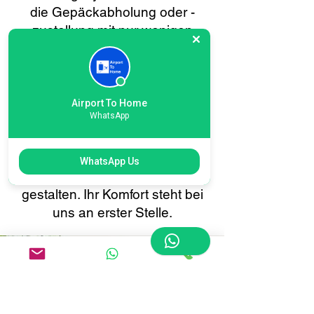
die Gepäckabholung oder -
zustellung mit nur wenigen
Klicks planen. Profitieren Sie
von Echtzeit-Tracking, sofortigen
Bestätigungen und einem 24/7-
Kundensupport – alles darauf
Airport To Home
WhatsApp
ausgerichtet, Ihren
Gepäcktransfer von oder nach
Bradford so reibungslos und
WhatsApp Us
stressfrei wie möglich zu
gestalten. Ihr Komfort steht bei
uns an erster Stelle.