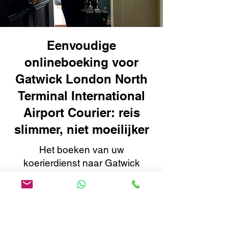
Eenvoudige
onlineboeking voor
Gatwick London North
Terminal International
Airport Courier: reis
slimmer, niet moeilijker
Het boeken van uw
koerierdienst naar Gatwick
London North Terminal
International Airport met Airport
To Home is snel en eenvoudig.
Met ons gebruiksvriendelijke