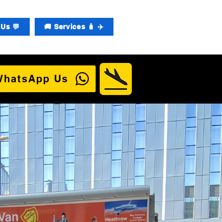
Us 💬
🚚 Services 🧳 ✈️
WhatsApp Us