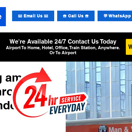
📧 Email Us 📧
☎️ Call Us ☎️
💬 WhatsApp 
We're Available 24/7 Contact Us Today
Airport To Home, Hotel, Office, Train Station, Anywhere.
Or To Airport
g am
hrow
ondon