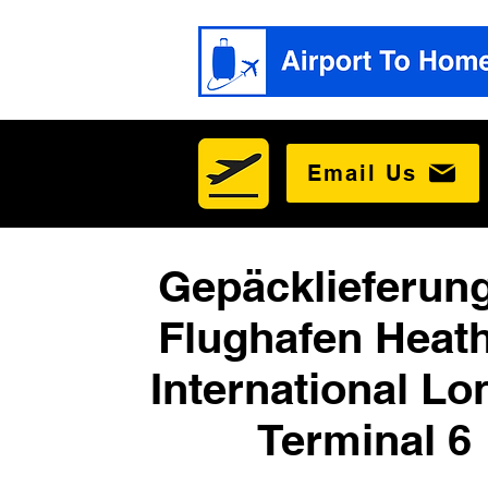
Email Us
Gepäcklieferun
Flughafen Heat
International L
Terminal 6