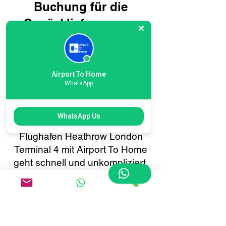
Buchung für die
Gepäcklieferung am
Flughafen Heathrow
London Terminal 4:
Reisen Sie intelligenter,
Airport To Home
WhatsApp
nicht schwieriger
Die Buchung Ihres
WhatsApp Us
Gepäcktransports zum
Flughafen Heathrow London
Terminal 4 mit Airport To Home
geht schnell und unkompliziert.
Mit unserem
benutzerfreundlichen Online-
Buchungssystem können Sie
die Gepäckabholung oder -