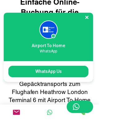
Einfache Online-
Buchung für die
Gepäcklieferung am
Flughafen Heathrow
London Terminal 6:
Airport To Home
Reisen Sie intelligenter,
WhatsApp
nicht schwieriger
WhatsApp Us
Die Buchung Ihres
Gepäcktransports zum
Flughafen Heathrow London
Terminal 6 mit Airport To Home
geht schnell und unkompliziert.
Mit unserem
benutzerfreundlichen Online-
Buchungssystem können Sie