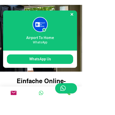
Airport To Home
WhatsApp
WhatsApp Us
Einfache Online-
Buchung für die
Gepäcklieferung am
internationalen
Flughafen Heathrow