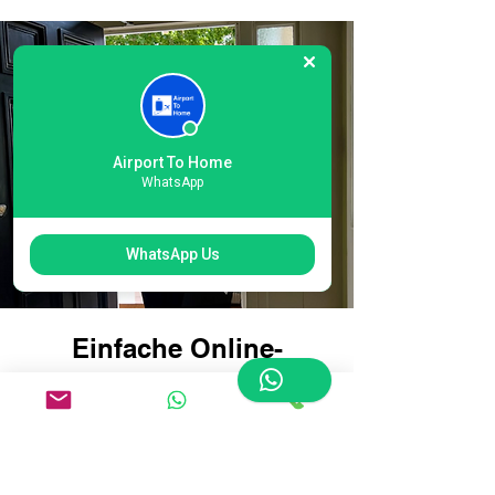
Airport To Home
WhatsApp
WhatsApp Us
Einfache Online-
Buchung für die
Gepäcklieferung am
internationalen
Flughafen Heathrow