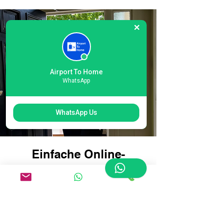
Airport To Home
WhatsApp
WhatsApp Us
Einfache Online-
Buchung für die
Gepäcklieferung am
internationalen
Flughafen Heathrow