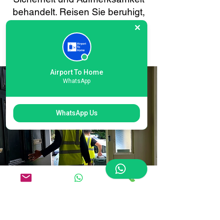
behandelt. Reisen Sie beruhigt,
denn Ihr Gepäck ist auf jedem
Schritt des Weges in guten
Händen.
Airport To Home
WhatsApp
WhatsApp Us
Einfache Online-