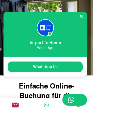
Airport To Home
WhatsApp
WhatsApp Us
Einfache Online-
Buchung für die
Gepäcklieferung am
internationalen
Flughafen Heathrow