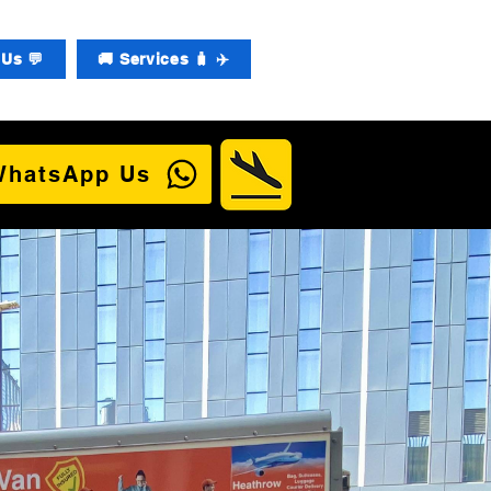
Us 💬
🚚 Services 🧳 ✈️
WhatsApp Us