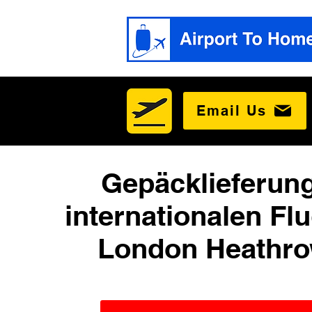
Email Us
Gepäcklieferun
internationalen Fl
London Heathro