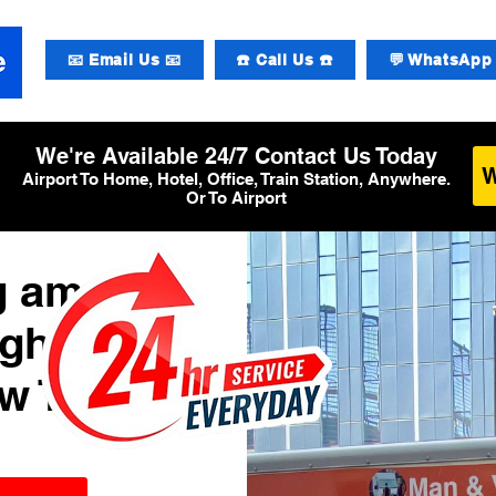
📧 Email Us 📧
☎️ Call Us ☎️
💬 WhatsApp 
We're Available 24/7 Contact Us Today
Airport To Home, Hotel, Office, Train Station, Anywhere.
Or To Airport
g am
ughafen
w T6