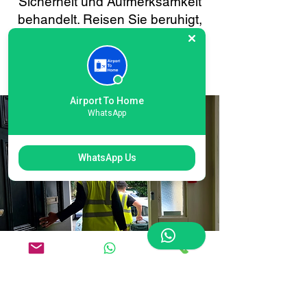
Sicherheit und Aufmerksamkeit
behandelt. Reisen Sie beruhigt,
denn Ihr Gepäck ist auf jedem
Schritt des Weges in guten
Händen.
Airport To Home
WhatsApp
WhatsApp Us
Einfache Online-