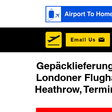
Email Us
Gepäcklieferun
Londoner Flugh
Heathrow, Termi