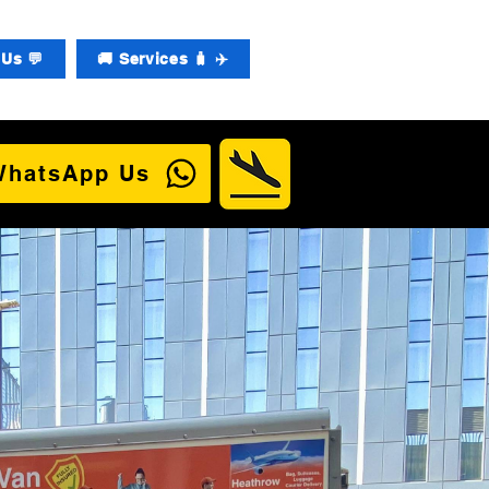
Us 💬
🚚 Services 🧳 ✈️
WhatsApp Us