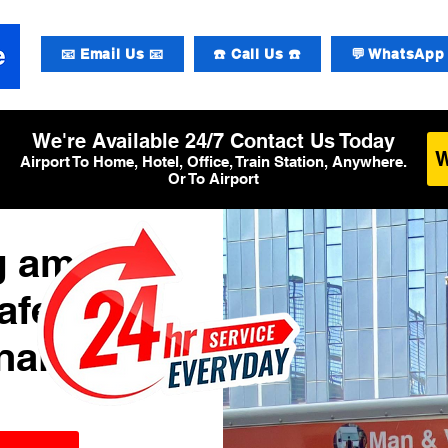
📧 Email Us 📧
☎️ Call Us ☎️
💬 WhatsApp 
We're Available 24/7 Contact Us Today
Airport To Home, Hotel, Office, Train Station, Anywhere.
Or To Airport
g am
afen
nal 2