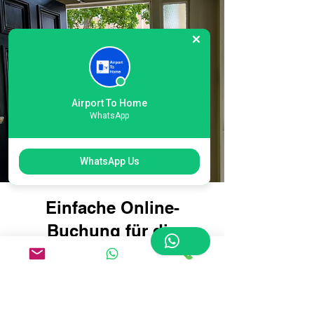
Airport To Home
WhatsApp
WhatsApp Us
Einfache Online-
Buchung für die
Gepäcklieferung am
Londoner Flughafen
Heathrow International