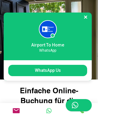
Airport To Home
WhatsApp
WhatsApp Us
Einfache Online-
Buchung für die
Gepäcklieferung am
Londoner Flughafen
Heathrow International