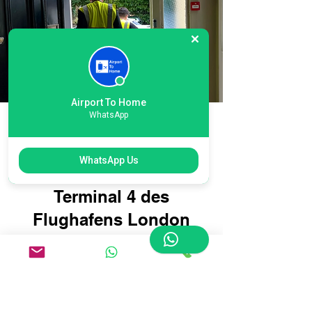
Airport To Home
WhatsApp
Einfache Online-
Buchung für die
WhatsApp Us
Gepäcklieferung am
Terminal 4 des
Flughafens London
Heathrow: Reisen Sie
intelligenter, nicht
schwieriger