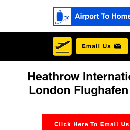
Email Us
Heathrow Internati
London Flughafen 
Click Here To Email Us