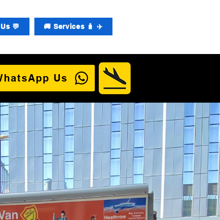
Us 💬
🚚 Services 🧳 ✈️
WhatsApp Us