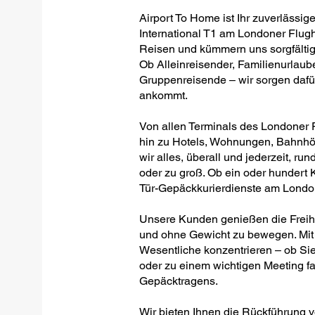
Airport To Home ist Ihr zuverlässig
International T1 am Londoner Flugh
Reisen und kümmern uns sorgfältig,
Ob Alleinreisender, Familienurlaub
Gruppenreisende – wir sorgen dafür
ankommt.
Von allen Terminals des Londoner F
hin zu Hotels, Wohnungen, Bahnhöf
wir alles, überall und jederzeit, run
oder zu groß. Ob ein oder hundert Ko
Tür-Gepäckkurierdienste am London
Unsere Kunden genießen die Freiheit
und ohne Gewicht zu bewegen. Mit 
Wesentliche konzentrieren – ob Sie
oder zu einem wichtigen Meeting fa
Gepäcktragens.
Wir bieten Ihnen die Rückführung 