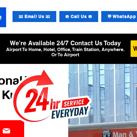
📧 Email Us 📧
☎️ Call Us ☎️
💬 WhatsApp 
We're Available 24/7 Contact Us Today
Airport To Home, Hotel, Office, Train Station, Anywhere.
Or To Airport
onal T1
Kurier