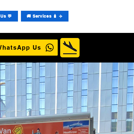
Us 💬
🚚 Services 🧳 ✈️
WhatsApp Us