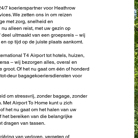
24/7 koerierspartner voor Heathrow
rvices. We zetten ons in om reizen
e met zorg, snelheid en
nu alleen reist, met uw gezin op
f deel uitmaakt van een groepsreis – wij
en op tijd op de juiste plaats aankomt.
rnational T4 Airport tot hotels, huizen,
versa – wij bezorgen alles, overal en
f te groot. Of het nu gaat om één of honderd
ur-tot-deur bagagekoeriersdiensten voor
eid om stressvrij, zonder bagage, zonder
. Met Airport To Home kunt u zich
 of het nu gaat om het halen van uw
f het bereiken van die belangrijke
et dragen van tassen.
riëring van verloren, vergeten of