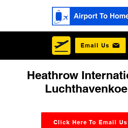
Email Us
Heathrow Internati
Luchthavenkoe
Click Here To Email Us