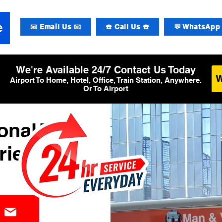
📧 Email Us 📧
☎️ Call Us ☎️
💬 WhatsApp 
We're Available 24/7 Contact Us Today
Airport To Home, Hotel, Office, Train Station, Anywhere.
Or To Airport
onal T4
rier