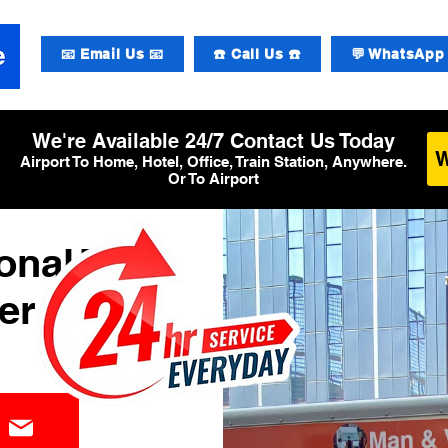
📧 Email Us 📧
☎️ Call Us ☎️
💬 WhatsApp 
We're Available 24/7 Contact Us Today
Airport To Home, Hotel, Office, Train Station, Anywhere.
Or To Airport
onal T4
er