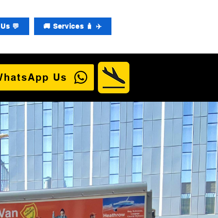
Us 💬
🚚 Services 🧳 ✈️
WhatsApp Us