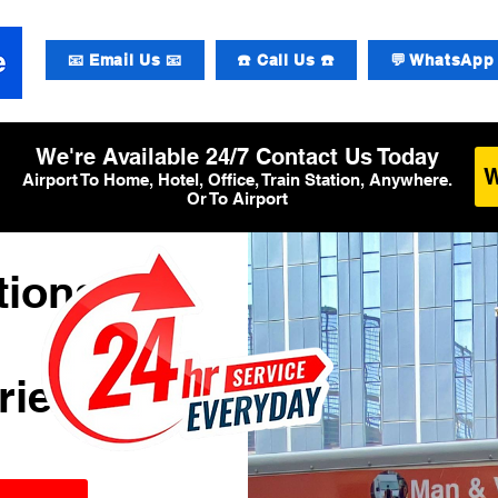
📧 Email Us 📧
☎️ Call Us ☎️
💬 WhatsApp 
We're Available 24/7 Contact Us Today
Airport To Home, Hotel, Office, Train Station, Anywhere.
Or To Airport
tional
rier