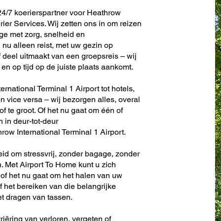
24/7 koerierspartner voor Heathrow
rier Services. Wij zetten ons in om reizen
e met zorg, snelheid en
nu alleen reist, met uw gezin op
f deel uitmaakt van een groepsreis – wij
en op tijd op de juiste plaats aankomt.
rnational Terminal 1 Airport tot hotels,
en vice versa – wij bezorgen alles, overal
 of te groot. Of het nu gaat om één of
n in deur-tot-deur
ow International Terminal 1 Airport.
eid om stressvrij, zonder bagage, zonder
. Met Airport To Home kunt u zich
 of het nu gaat om het halen van uw
f het bereiken van die belangrijke
et dragen van tassen.
riëring van verloren, vergeten of