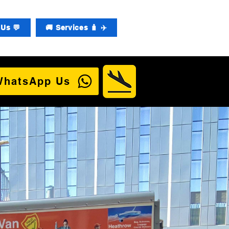
Us 💬
🚚 Services 🧳 ✈️
WhatsApp Us