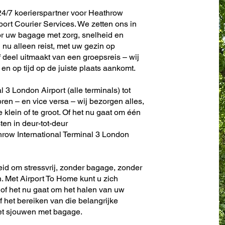
24/7 koerierspartner voor Heathrow
port Courier Services. We zetten ons in
r uw bagage met zorg, snelheid en
nu alleen reist, met uw gezin op
f deel uitmaakt van een groepsreis – wij
en op tijd op de juiste plaats aankomt.
 3 London Airport (alle terminals) tot
toren – en vice versa – wij bezorgen alles,
te klein of te groot. Of het nu gaat om één
sten in deur-tot-deur
row International Terminal 3 London
eid om stressvrij, zonder bagage, zonder
. Met Airport To Home kunt u zich
 of het nu gaat om het halen van uw
f het bereiken van die belangrijke
het sjouwen met bagage.