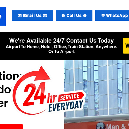
📧 Email Us 📧
☎️ Call Us ☎️
💬 WhatsApp 
We're Available 24/7 Contact Us Today
Airport To Home, Hotel, Office, Train Station, Anywhere.
Or To Airport
tional
ndon
er