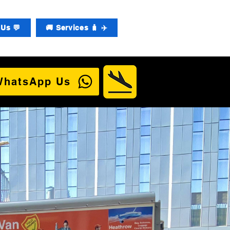
Us 💬
🚚 Services 🧳 ✈️
WhatsApp Us