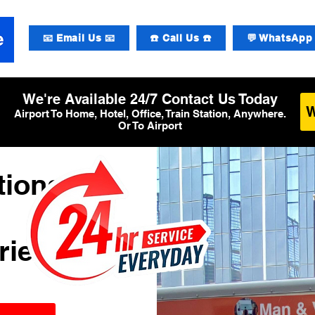
📧 Email Us 📧
☎️ Call Us ☎️
💬 WhatsApp 
We're Available 24/7 Contact Us Today
Airport To Home, Hotel, Office, Train Station, Anywhere.
Or To Airport
tional
rier