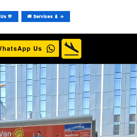
Us 💬
🚚 Services 🧳 ✈️
WhatsApp Us