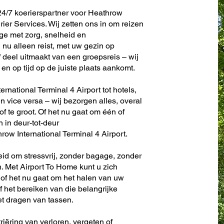
24/7 koerierspartner voor Heathrow
rier Services. Wij zetten ons in om reizen
e met zorg, snelheid en
nu alleen reist, met uw gezin op
f deel uitmaakt van een groepsreis – wij
en op tijd op de juiste plaats aankomt.
rnational Terminal 4 Airport tot hotels,
en vice versa – wij bezorgen alles, overal
 of te groot. Of het nu gaat om één of
n in deur-tot-deur
ow International Terminal 4 Airport.
eid om stressvrij, zonder bagage, zonder
. Met Airport To Home kunt u zich
 of het nu gaat om het halen van uw
f het bereiken van die belangrijke
et dragen van tassen.
riëring van verloren, vergeten of