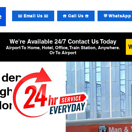
📧 Email Us 📧
☎️ Call Us ☎️
💬 WhatsApp 
We're Available 24/7 Contact Us Today
Airport To Home, Hotel, Office, Train Station, Anywhere.
Or To Airport
 den
ughafen
don