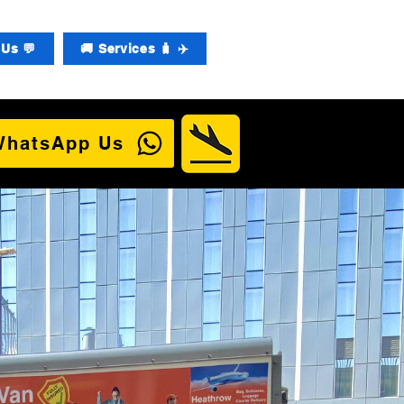
Us 💬
🚚 Services 🧳 ✈️
WhatsApp Us