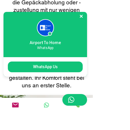
die Gepäckabholung oder -
zustellung mit nur wenigen
Klicks planen. Profitieren Sie
von Echtzeit-Tracking, sofortigen
Bestätigungen und 24/7-
Kundensupport – alles darauf
Airport To Home
ausgerichtet, Ihren
WhatsApp
Gepäcktransfer von oder nach
Heathrow T5 so reibungslos und
WhatsApp Us
stressfrei wie möglich zu
gestalten. Ihr Komfort steht bei
uns an erster Stelle.