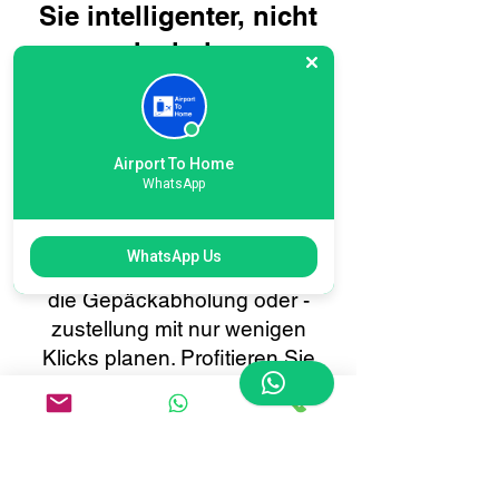
Sie intelligenter, nicht
schwieriger
Die Buchung Ihres
Flughafenkuriers zum Heathrow
Terminal 3 mit Airport To Home
Airport To Home
geht schnell und unkompliziert.
WhatsApp
Mit unserem
benutzerfreundlichen Online-
WhatsApp Us
Buchungssystem können Sie
die Gepäckabholung oder -
zustellung mit nur wenigen
Klicks planen. Profitieren Sie
von Echtzeit-Tracking, sofortigen
Bestätigungen und einem 24/7-
Kundensupport – alles darauf
ausgerichtet, Ihren